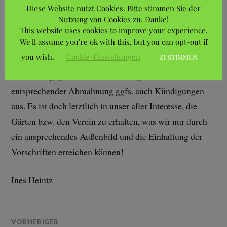
Diese Website nutzt Cookies. Bitte stimmen Sie der
schneiden, die Koloniewege vom Unkraut freizuhalten
Nutzung von Cookies zu. Danke!
und keine unerlaubten Anbauten zu errichten bzw. zu
This website uses cookies to improve your experience.
We'll assume you're ok with this, but you can opt-out if
belassen. Der Vorstand überprüft regelmäßig vom
you wish.
Cookie-Einstellungen
ZUSTIMMEN
Kolonieweg aus die Gärten und spricht bei groben
Verstößen gegen die Gartenordnung Hannover nach
entsprechender Abmahnung ggfs. auch Kündigungen
aus. Es ist doch letztlich in unser aller Interesse, die
Gärten bzw. den Verein zu erhalten, was wir nur durch
ein ansprechendes Außenbild und die Einhaltung der
Vorschriften erreichen können!
Ines Heintz
VORHERIGER