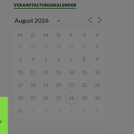
VERANSTALTUNGSKALENDER
M
D
M
D
F
S
S
27
28
29
30
31
1
2
8
3
4
5
6
7
9
10
11
12
13
14
15
16
17
18
19
20
21
22
23
24
25
26
27
29
30
28
31
1
2
3
4
5
6
e