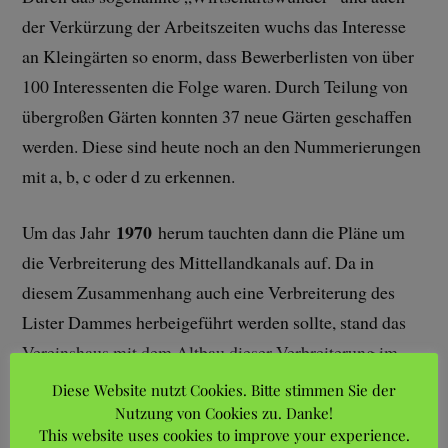
der Verkürzung der Arbeitszeiten wuchs das Interesse
an Kleingärten so enorm, dass Bewerberlisten von über
100 Interessenten die Folge waren. Durch Teilung von
übergroßen Gärten konnten 37 neue Gärten geschaffen
werden. Diese sind heute noch an den Nummerierungen
mit a, b, c oder d zu erkennen.
1970
Um das Jahr
herum tauchten dann die Pläne um
die Verbreiterung des Mittellandkanals auf. Da in
diesem Zusammenhang auch eine Verbreiterung des
Lister Dammes herbeigeführt werden sollte, stand das
Vereinshaus mit dem Altbau dieser Verbreiterung im
Wege. Es wurden daraufhin Pläne erarbeitet, die darauf
Diese Website nutzt Cookies. Bitte stimmen Sie der
hinausliefen, den Altbau abzureißen und an den 1957
Nutzung von Cookies zu. Danke!
This website uses cookies to improve your experience.
errichteten Anbau einen weiteren Anbau anzubringen.