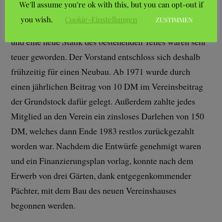
We'll assume you're ok with this, but you can opt-out if
Experten warnten allerdings davor, denn eine
you wish.
Cookie-Einstellungen
ZUSTIMMEN
erforderliche Unterkellerung, das Abfangen der Wände
und eine neue Statik des bestehenden Teiles wären sehr
teuer geworden. Der Vorstand entschloss sich deshalb
frühzeitig für einen Neubau. Ab 1971 wurde durch
einen jährlichen Beitrag von 10 DM im Vereinsbeitrag
der Grundstock dafür gelegt. Außerdem zahlte jedes
Mitglied an den Verein ein zinsloses Darlehen von 150
DM, welches dann Ende 1983 restlos zurückgezahlt
worden war. Nachdem die Entwürfe genehmigt waren
und ein Finanzierungsplan vorlag, konnte nach dem
Erwerb von drei Gärten, dank entgegenkommender
Pächter, mit dem Bau des neuen Vereinshauses
begonnen werden.