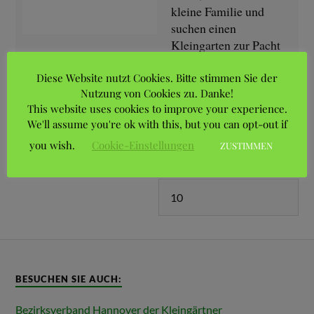
kleine Familie und
suchen einen
Kleingarten zur Pacht
in Hannover, möglichst im Bereich List, Vahrenwald
oder…
Diese Website nutzt Cookies. Bitte stimmen Sie der
Nutzung von Cookies zu. Danke!
05/08/2026
This website uses cookies to improve your experience.
Aufrufe: 1
We'll assume you're ok with this, but you can opt-out if
Preis: Kostenlos
you wish.
Cookie-Einstellungen
ZUSTIMMEN
Anzeigen pro Seite
BESUCHEN SIE AUCH:
Bezirksverband Hannover der Kleingärtner