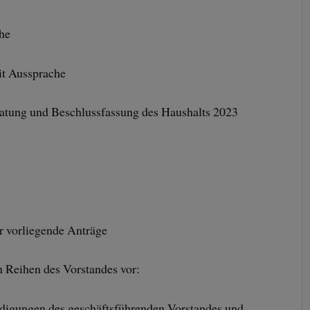
che
it Aussprache
ratung und Beschlussfassung des Haushalts 2023
 vorliegende Anträge
n Reihen des Vorstandes vor:
digungen des geschäftsführenden Vorstandes und