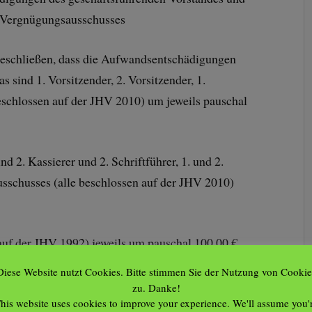
s Vergnügungsausschusses
schließen, dass die Aufwandsentschädigungen
 sind 1. Vorsitzender, 2. Vorsitzender, 1.
 beschlossen auf der JHV 2010) um jeweils pauschal
nd 2. Kassierer und 2. Schriftführer, 1. und 2.
sschusses (alle beschlossen auf der JHV 2010)
 auf der JHV 1992) jeweils um pauschal 100,00 €
Diese Website nutzt Cookies. Bitte stimmen Sie der Nutzung von Cookie
zu. Danke!
his website uses cookies to improve your experience. We'll assume you'