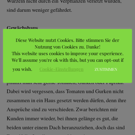
Wurzeln nicht durch ein Verpflanzen verletzt wurden,
sind darum weniger gefährdet.
Gewächshaus
Jetzt wird nach und nach der Platz unter Glas frei, und
Diese Website nutzt Cookies. Bitte stimmen Sie der
wir müssen uns nun Gedanken machen, wie wir diese
Nutzung von Cookies zu. Danke!
This website uses cookies to improve your experience.
wertvolle Fläche im Sommer nutzen können. Es gibt
We'll assume you're ok with this, but you can opt-out if
natürlich viele verschiedene Möglichkeiten, aber sie alle
you wish.
Cookie-Einstellungen
ZUSTIMMEN
wollen sorgfältig vorbereitet werden. In Gewächshäuser
pflanzt man sehr gerne Tomaten, Gurken oder Paprika.
Dabei wird vergessen, dass Tomaten und Gurken nicht
zusammen in ein Haus gesetzt werden dürfen, denn ihre
Ansprüche sind zu verschieden. Zwar berichten mir
Kunden immer wieder, bei ihnen gelänge es gut, die
beiden unter einem Dach heranzuziehen, doch das sind