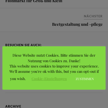
Flohmarkt für Groß und Klein
NÄCHSTER
Beetgestaltung und -pflege
BESUCHEN SIE AUCH:
Diese Website nutzt Cookies. Bitte stimmen Sie der
Bezirksverband Hannover der Kleingärtner
Nutzung von Cookies zu. Danke!
This website uses cookies to improve your experience.
Stadtbezirksportal Vahrenwald-List
We'll assume you're ok with this, but you can opt-out if
you wish.
Cookie-Einstellungen
ZUSTIMMEN
Landesverband Braunschweig der Gartenfreunde e.V.
ARCHIVE