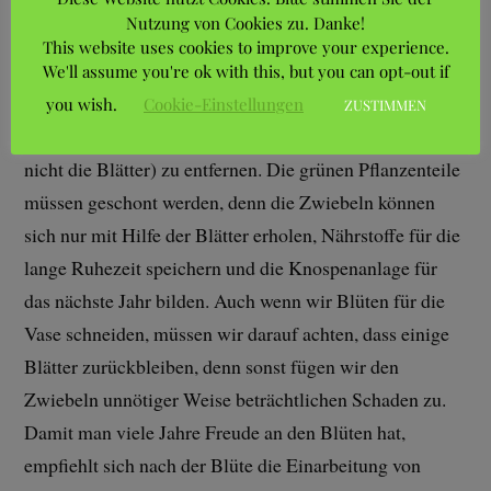
vorziehen. Das gilt übrigens für viele Sommerblumen.
Nutzung von Cookies zu. Danke!
This website uses cookies to improve your experience.
Tulpen
We'll assume you're ok with this, but you can opt-out if
Die ersten frühen Tulpen sind jetzt verblüht. Es ist
you wish.
Cookie-Einstellungen
ZUSTIMMEN
wichtig, die verwelkte Blüte (nicht den Blütenstiel und
nicht die Blätter) zu entfernen. Die grünen Pflanzenteile
müssen geschont werden, denn die Zwiebeln können
sich nur mit Hilfe der Blätter erholen, Nährstoffe für die
lange Ruhezeit speichern und die Knospenanlage für
das nächste Jahr bilden. Auch wenn wir Blüten für die
Vase schneiden, müssen wir darauf achten, dass einige
Blätter zurückbleiben, denn sonst fügen wir den
Zwiebeln unnötiger Weise beträchtlichen Schaden zu.
Damit man viele Jahre Freude an den Blüten hat,
empfiehlt sich nach der Blüte die Einarbeitung von