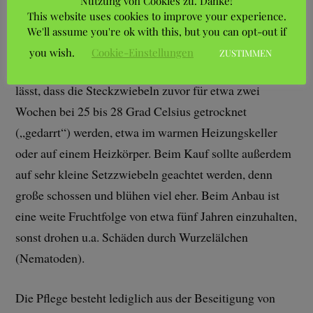
Nutzung von Cookies zu. Danke!
Lehmböden mit gutem Nährstoffgehalt in voller Sonne.
This website uses cookies to improve your experience.
We'll assume you're ok with this, but you can opt-out if
Leider neigen Steckzwiebeln gelegentlich zum
you wish.
Cookie-Einstellungen
ZUSTIMMEN
Schossen (Blühen), was sich aber dadurch vermindern
lässt, dass die Steckzwiebeln zuvor für etwa zwei
Wochen bei 25 bis 28 Grad Celsius getrocknet
(„gedarrt“) werden, etwa im warmen Heizungskeller
oder auf einem Heizkörper. Beim Kauf sollte außerdem
auf sehr kleine Setzzwiebeln geachtet werden, denn
große schossen und blühen viel eher. Beim Anbau ist
eine weite Fruchtfolge von etwa fünf Jahren einzuhalten,
sonst drohen u.a. Schäden durch Wurzelälchen
(Nematoden).
Die Pflege besteht lediglich aus der Beseitigung von