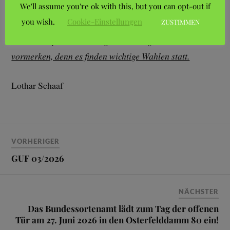
We'll assume you're ok with this, but you can opt-out if
you wish.
Cookie-Einstellungen
ZUSTIMMEN
Den Termin der diesjährigen
Jahreshauptversammlung am 28. August bitte
vormerken, denn es finden wichtige Wahlen statt.
Lothar Schaaf
VORHERIGER
GUF 03/2026
NÄCHSTER
Das Bundessortenamt lädt zum Tag der offenen
Tür am 27. Juni 2026 in den Osterfelddamm 80 ein!