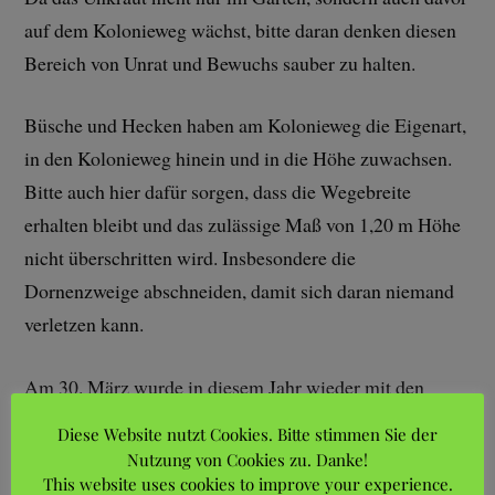
auf dem Kolonieweg wächst, bitte daran denken diesen
Bereich von Unrat und Bewuchs sauber zu halten.
Büsche und Hecken haben am Kolonieweg die Eigenart,
in den Kolonieweg hinein und in die Höhe zuwachsen.
Bitte auch hier dafür sorgen, dass die Wegebreite
erhalten bleibt und das zulässige Maß von 1,20 m Höhe
nicht überschritten wird. Insbesondere die
Dornenzweige abschneiden, damit sich daran niemand
verletzen kann.
Am 30. März wurde in diesem Jahr wieder mit den
Gartenschätzungen der gekündigten Gärten begonnen.
Diese Website nutzt Cookies. Bitte stimmen Sie der
Daran anschließend finden dann die nächsten
Nutzung von Cookies zu. Danke!
This website uses cookies to improve your experience.
Schätzungen statt, bis alles abgearbeitet ist.