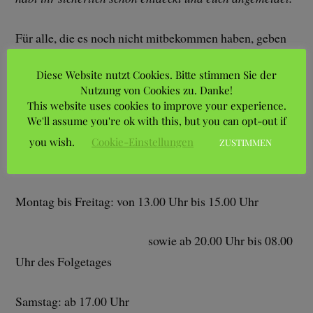
Für alle, die es noch nicht mitbekommen haben, geben
wir hiermit erneut, die auf der letzten JHV am
Diese Website nutzt Cookies. Bitte stimmen Sie der
05.09.2025 beschlossenen Änderungen der Ruhezeiten,
Nutzung von Cookies zu. Danke!
bekannt:
This website uses cookies to improve your experience.
We'll assume you're ok with this, but you can opt-out if
Ruhezeiten
vom 01.04. bis 30.09. jeden
Folgende
sind
you wish.
Cookie-Einstellungen
ZUSTIMMEN
Jahres
einzuhalten:
Montag bis Freitag: von 13.00 Uhr bis 15.00 Uhr
sowie ab 20.00 Uhr bis 08.00
Uhr des Folgetages
Samstag: ab 17.00 Uhr