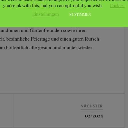
 und gehen in die Winterruhe. Das Büro ist daher
you're ok with this, but you can opt-out if you wish.
Cookie-
ßlich 15. Februar 2025 geschlossen.
Einstellungen
ZUSTIMMEN
eundinnen und Gartenfreunden sowie ihren
it, besinnliche Feiertage und einen guten Rutsch
ann hoffentlich alle gesund und munter wieder
n!
NÄCHSTER
02/2025