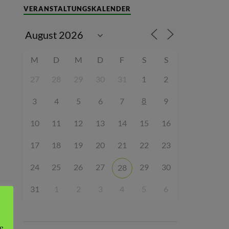
VERANSTALTUNGSKALENDER
M
D
M
D
F
S
S
27
28
29
30
31
1
2
8
3
4
5
6
7
9
10
11
12
13
14
15
16
17
18
19
20
21
22
23
24
25
26
27
29
30
28
31
1
2
3
4
5
6
e