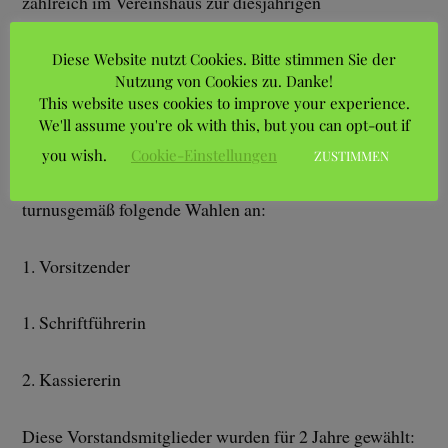
zahlreich im Vereinshaus zur diesjährigen
Jahreshauptversammlung. Insgesamt waren von 460
Diese Website nutzt Cookies. Bitte stimmen Sie der
Gärten 71 stimmberechtigte Mitglieder sowie 14
Nutzung von Cookies zu. Danke!
Fördermitglieder gekommen. Auch der erweiterte
This website uses cookies to improve your experience.
Vorstand war vollständig anwesend.
We'll assume you're ok with this, but you can opt-out if
you wish.
Cookie-Einstellungen
ZUSTIMMEN
Nach § 6 Absatz 4 unserer Vereinssatzung standen
turnusgemäß folgende Wahlen an:
1. Vorsitzender
1. Schriftführerin
2. Kassiererin
Diese Vorstandsmitglieder wurden für 2 Jahre gewählt: