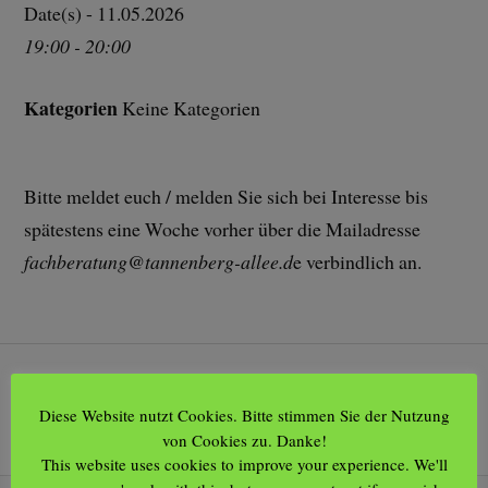
Date(s) - 11.05.2026
19:00 - 20:00
Kategorien
Keine Kategorien
Bitte meldet euch / melden Sie sich bei Interesse bis
spätestens eine Woche vorher über die Mailadresse
fachberatung@tannenberg-allee.d
e verbindlich an.
VORHERIGER
Diese Website nutzt Cookies. Bitte stimmen Sie der Nutzung
In Bad Nenndorf blüht Vielfalt – Besuch der
von Cookies zu. Danke!
Landesgartenschau
This website uses cookies to improve your experience. We'll