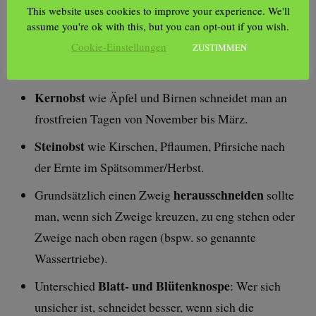
(beugt Krankheiten vor) und die Früchte reifen
This website uses cookies to improve your experience. We'll
später besser.
assume you're ok with this, but you can opt-out if you wish.
Cookie-Einstellungen
Erziehungs- oder Aufbauschnitt
wird etwa im
ZUSTIMMEN
zweiten Jahr nach der Pflanzung durchgeführt.
Kernobst
wie Äpfel und Birnen schneidet man an
frostfreien Tagen von November bis März.
Steinobst
wie Kirschen, Pflaumen, Pfirsiche nach
der Ernte im Spätsommer/Herbst.
herausschneiden
Grundsätzlich einen Zweig
sollte
man, wenn sich Zweige kreuzen, zu eng stehen oder
Zweige nach oben ragen (bspw. so genannte
Wassertriebe).
Blatt- und Blütenknospe
Unterschied
: Wer sich
unsicher ist, schneidet besser, wenn sich die