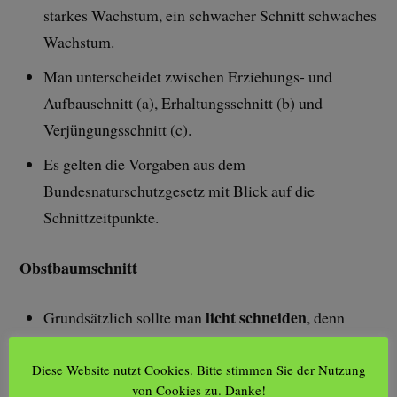
starkes Wachstum, ein schwacher Schnitt schwaches
Wachstum.
Man unterscheidet zwischen Erziehungs- und
Aufbauschnitt (a), Erhaltungsschnitt (b) und
Verjüngungsschnitt (c).
Es gelten die Vorgaben aus dem
Bundesnaturschutzgesetz mit Blick auf die
Schnittzeitpunkte.
Obstbaumschnitt
licht schneiden
Grundsätzlich sollte man
, denn
Licht und Luft sollten jede Stelle des Baums
erreichen. So trocknet Feuchtigkeit schneller ab
Diese Website nutzt Cookies. Bitte stimmen Sie der Nutzung
von Cookies zu. Danke!