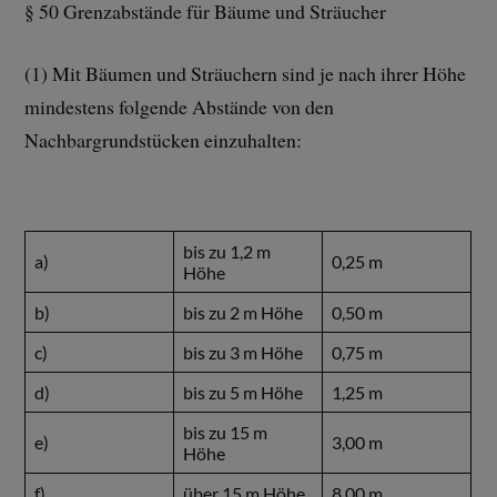
§ 50 Grenzabstände für Bäume und Sträucher
(1) Mit Bäumen und Sträuchern sind je nach ihrer Höhe
mindestens folgende Abstände von den
Nachbargrundstücken einzuhalten:
bis zu 1,2 m
a)
0,25 m
Höhe
b)
bis zu 2 m Höhe
0,50 m
c)
bis zu 3 m Höhe
0,75 m
d)
bis zu 5 m Höhe
1,25 m
bis zu 15 m
e)
3,00 m
Höhe
f)
über 15 m Höhe
8,00 m