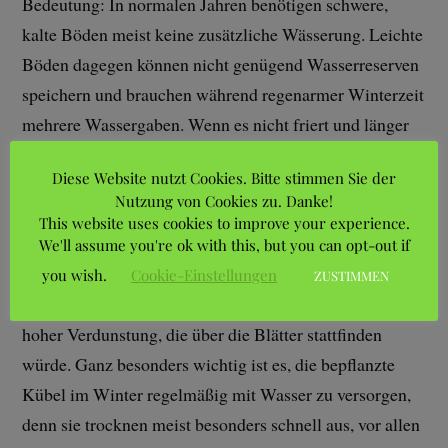
Bedeu­tung: In normalen Jahren benötigen schwere,
kalte Böden meist keine zusätzliche Wässerung. Leichte
Böden dagegen können nicht genügend Wasserreserven
speichern und brauchen während regenarmer Winterzeit
mehrere Wassergaben. Wenn es nicht friert und länger
nicht geregnet hat, dann sollten wir im Ziergarten alle
Diese Website nutzt Cookies. Bitte stimmen Sie der
immergrünen Gehölze wässern, denn sie brauchen auch
Nutzung von Cookies zu. Danke!
in der kalten Jahreszeit viel Feuchtigkeit. Wenn beim
This website uses cookies to improve your experience.
Rhododendron die Blätter herabhängen und sich
We'll assume you're ok with this, but you can opt-out if
zusammengerollt haben, ist dies kein Anlass zur
you wish.
Cookie-Einstellungen
ZUSTIMMEN
Besorgnis, die Sträucher schützen sich so nur vor zu
hoher Verdunstung, die über die Blätter stattfinden
würde. Ganz besonders wichtig ist es, die bepflanzte
Kübel im Winter regelmäßig mit Wasser zu versorgen,
denn sie trocknen meist besonders schnell aus, vor allen