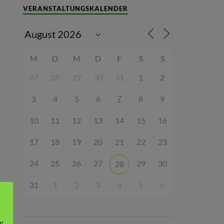
VERANSTALTUNGSKALENDER
M
D
M
D
F
S
S
27
28
29
30
31
1
2
7
3
4
5
6
8
9
10
11
12
13
14
15
16
17
18
19
20
21
22
23
24
25
26
27
29
30
28
31
1
2
3
4
5
6
e