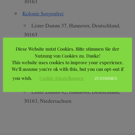
30163
Kolonie Sorgenfrei
Lister Damm 37, Hannover, Deutschland,
30163
Kolonie Wiesengrund
Diese Website nutzt Cookies. Bitte stimmen Sie der
Nutzung von Cookies zu. Danke!
Lister Damm 42, Hannover, Niedersachsen,
This website uses cookies to improve your experience.
30163
We'll assume you're ok with this, but you can opt-out if
you wish.
Cookie-Einstellungen
ZUSTIMMEN
Vereinshaus
Lister Damm 42, Hannover, Deutschland,
30163, Niedersachsen