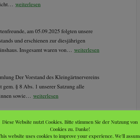
 nicht…
weiterlesen
tenfreunde, am 05.09.2025 folgten unsere
stands und erschienen zur diesjährigen
einshaus. Insgesamt waren von…
weiterlesen
mlung Der Vorstand des Kleingärtnervereins
t gem. § 8 Abs. 1 unserer Satzung alle
erinnen sowie…
weiterlesen
Diese Website nutzt Cookies. Bitte stimmen Sie der Nutzung von
enfreunde, ihm Juli haben Gehölze ihr
Cookies zu. Danke!
d treiben aus den neuen Seitenknospen aus.
his website uses cookies to improve your experience. We'll assum