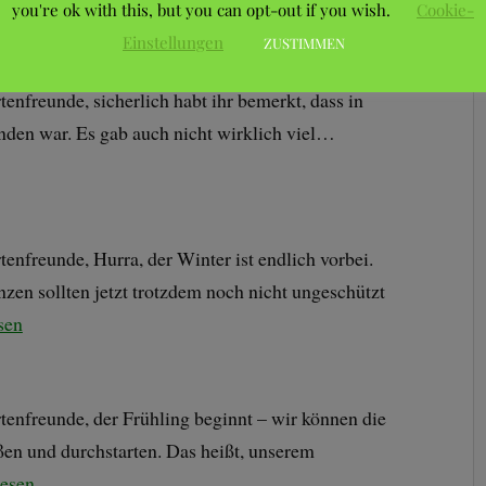
esen
you're ok with this, but you can opt-out if you wish.
Cookie-
Einstellungen
ZUSTIMMEN
nfreunde, sicherlich habt ihr bemerkt, dass in
inden war. Es gab auch nicht wirklich viel…
nfreunde, Hurra, der Winter ist endlich vorbei.
zen sollten jetzt trotzdem noch nicht ungeschützt
sen
enfreunde, der Frühling beginnt – wir können die
en und durchstarten. Das heißt, unserem
lesen