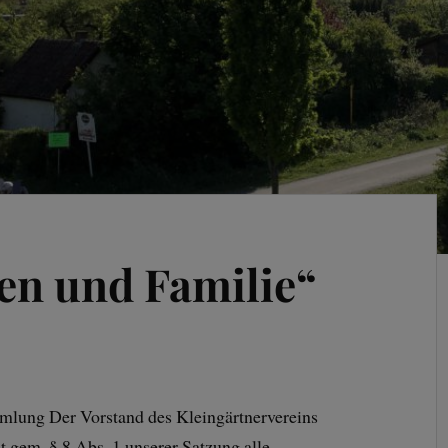
ten und Familie“
mlung Der Vorstand des Kleingärtnervereins
t gem. § 8 Abs. 1 unserer Satzung alle