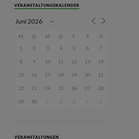
VERANSTALTUNGSKALENDER
M
D
M
D
F
S
S
1
2
3
4
5
6
7
8
9
10
11
12
13
14
15
16
17
18
19
20
21
22
23
24
25
26
27
28
29
30
1
2
3
4
5
VERANSTALTUNGEN