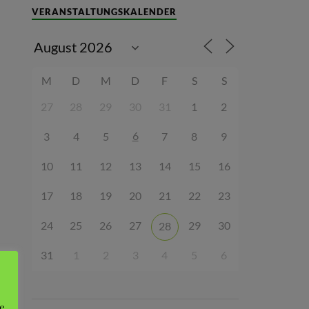
VERANSTALTUNGSKALENDER
M
D
M
D
F
S
S
27
28
29
30
31
1
2
6
3
4
5
7
8
9
10
11
12
13
14
15
16
17
18
19
20
21
22
23
24
25
26
27
29
30
28
31
1
2
3
4
5
6
e