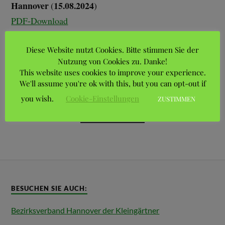
Hannover
15.08.2024
(
)
PDF-Download
Richtlinie zur Ermittlung des Wertes einen
Diese Website nutzt Cookies. Bitte stimmen Sie der
Nutzung von Cookies zu. Danke!
Kleingartens bei Pächterwechsel
This website uses cookies to improve your experience.
(Bewertungsrichtline)
We'll assume you're ok with this, but you can opt-out if
PDF-Download
you wish.
Cookie-Einstellungen
ZUSTIMMEN
BESUCHEN SIE AUCH:
Bezirksverband Hannover der Kleingärtner