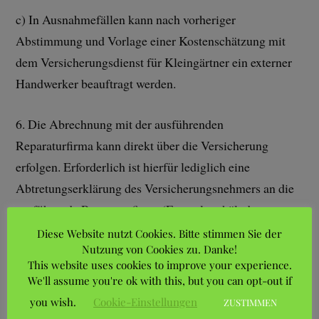
c) In Ausnahmefällen kann nach vorheriger
Abstimmung und Vorlage einer Kostenschätzung mit
dem Versicherungsdienst für Kleingärtner ein externer
Handwerker beauftragt werden.
6. Die Abrechnung mit der ausführenden
Reparaturfirma kann direkt über die Versicherung
erfolgen. Erforderlich ist hierfür lediglich eine
Abtretungserklärung des Versicherungsnehmers an die
ausführende Reparaturfirma (Formulare hält der
Handwerker vor).
Diese Website nutzt Cookies. Bitte stimmen Sie der
Nutzung von Cookies zu. Danke!
This website uses cookies to improve your experience.
7. Für Entschädigungszahlungen bitte Ihre IBAN-
We'll assume you're ok with this, but you can opt-out if
Nummer eintragen.
you wish.
Cookie-Einstellungen
ZUSTIMMEN