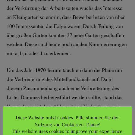
der Verkürzung der Arbeitszeiten wuchs das Interesse
an Kleingärten so enorm, dass Bewerberlisten von über
100 Interessenten die Folge waren. Durch Teilung von
übergroßen Gärten konnten 37 neue Gärten geschaffen
werden. Diese sind heute noch an den Nummerierungen
mit a, b, c oder d zu erkennen.
1970
Um das Jahr
herum tauchten dann die Pläne um
die Verbreiterung des Mittellandkanals auf. Da in
diesem Zusammenhang auch eine Verbreiterung des
Lister Dammes herbeigeführt werden sollte, stand das
Vereinshaus mit dem Altbau dieser Verbreiterung im
Wege. Es wurden daraufhin Pläne erarbeitet, die darauf
Diese Website nutzt Cookies. Bitte stimmen Sie der
hinausliefen, den Altbau abzureißen und an den 1957
Nutzung von Cookies zu. Danke!
This website uses cookies to improve your experience.
errichteten Anbau einen weiteren Anbau anzubringen.