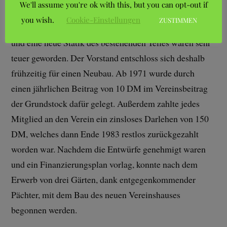
We'll assume you're ok with this, but you can opt-out if
Experten warnten allerdings davor, denn eine
you wish.
Cookie-Einstellungen
ZUSTIMMEN
erforderliche Unterkellerung, das Abfangen der Wände
und eine neue Statik des bestehenden Teiles wären sehr
teuer geworden. Der Vorstand entschloss sich deshalb
frühzeitig für einen Neubau. Ab 1971 wurde durch
einen jährlichen Beitrag von 10 DM im Vereinsbeitrag
der Grundstock dafür gelegt. Außerdem zahlte jedes
Mitglied an den Verein ein zinsloses Darlehen von 150
DM, welches dann Ende 1983 restlos zurückgezahlt
worden war. Nachdem die Entwürfe genehmigt waren
und ein Finanzierungsplan vorlag, konnte nach dem
Erwerb von drei Gärten, dank entgegenkommender
Pächter, mit dem Bau des neuen Vereinshauses
begonnen werden.