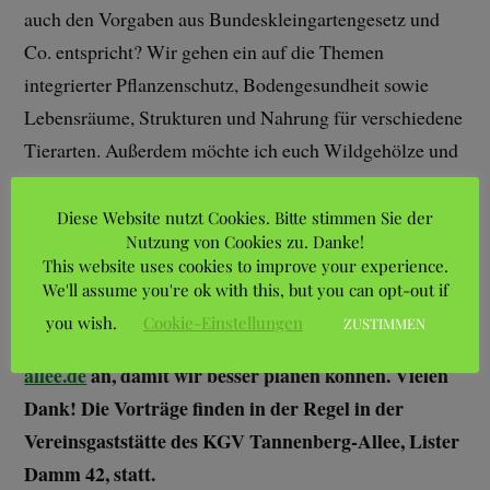
auch den Vorgaben aus Bundeskleingartengesetz und
Co. entspricht? Wir gehen ein auf die Themen
integrierter Pflanzenschutz, Bodengesundheit sowie
Lebensräume, Strukturen und Nahrung für verschiedene
Tierarten. Außerdem möchte ich euch Wildgehölze und
Wildstauden vorstellen, die einen hohen ökologischen
Wert für Wildbienen- und Vogelarten haben.
Diese Website nutzt Cookies. Bitte stimmen Sie der
Nutzung von Cookies zu. Danke!
This website uses cookies to improve your experience.
Wichtig: Bitte meldet euch vor der Veranstaltung
We'll assume you're ok with this, but you can opt-out if
per E-Mail mit eurem Namen, eurer Kolonie und
you wish.
Cookie-Einstellungen
ZUSTIMMEN
Gartennummer unter
fachberatung@tannenberg-
allee.de
an, damit wir besser planen können. Vielen
Dank! Die Vorträge finden in der Regel in der
Vereinsgaststätte des KGV Tannenberg-Allee, Lister
Damm 42, statt.