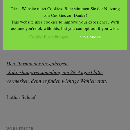
warteten viele ausgepustete Eier darauf bemalt zu
Diese Website nutzt Cookies. Bitte stimmen Sie der Nutzung
werden. Es entstanden viele tolle Kunstwerke. Schön,
von Cookies zu. Danke!
dass ihr dabei wart! Wir freuen uns schon auf das
This website uses cookies to improve your experience. We'll
assume you're ok with this, but you can opt-out if you wish.
Sommerfest! Haltet die Augen offen – der Aushang
Cookie-Einstellungen
ZUSTIMMEN
hängt demnächst in den Kästen in euren
Kolonien.Lieben Dank an Pauline für die tollen Fotos.
Den Termin der diesjährigen
Jahreshauptversammlung am 28. August bitte
vormerken, denn es finden wichtige Wahlen statt.
Lothar Schaaf
VORHERIGER