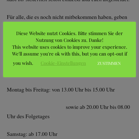
Für alle, die es noch nicht mitbekommen haben, geben
wir hiermit erneut, die auf der letzten JHV am
Diese Website nutzt Cookies. Bitte stimmen Sie der
05.09.2025 beschlossenen Änderungen der Ruhezeiten,
Nutzung von Cookies zu. Danke!
bekannt:
This website uses cookies to improve your experience.
We'll assume you're ok with this, but you can opt-out if
Ruhezeiten
vom 01.04. bis 30.09. jeden
Folgende
sind
you wish.
Cookie-Einstellungen
ZUSTIMMEN
Jahres
einzuhalten:
Montag bis Freitag: von 13.00 Uhr bis 15.00 Uhr
sowie ab 20.00 Uhr bis 08.00
Uhr des Folgetages
Samstag: ab 17.00 Uhr