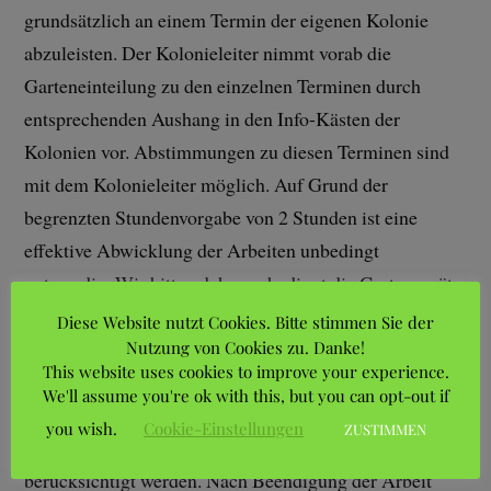
grundsätzlich an einem Termin der eigenen Kolonie
abzuleisten. Der Kolonieleiter nimmt vorab die
Garteneinteilung zu den einzelnen Terminen durch
entsprechenden Aushang in den Info-Kästen der
Kolonien vor. Abstimmungen zu diesen Terminen sind
mit dem Kolonieleiter möglich. Auf Grund der
begrenzten Stundenvorgabe von 2 Stunden ist eine
effektive Abwicklung der Arbeiten unbedingt
notwendig. Wir bitten daher unbedingt die Gartengeräte
wie Hacke, Harke, Spaten, Laubbesen Hecken- und
Diese Website nutzt Cookies. Bitte stimmen Sie der
Astscheren etc. zum Beginn der Gemeinschaftsarbeit
Nutzung von Cookies zu. Danke!
This website uses cookies to improve your experience.
mitzubringen. Sofern die Gartengeräte erst nach Beginn
We'll assume you're ok with this, but you can opt-out if
der Gemeinschaftsarbeit geholt werden, kann diese Zeit
you wish.
Cookie-Einstellungen
ZUSTIMMEN
durch den Kolonieleiter nicht als Gemeinschaftsarbeit
berücksichtigt werden. Nach Beendigung der Arbeit