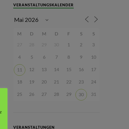
VERANSTALTUNGSKALENDER
M
D
M
D
F
S
S
27
28
29
30
1
2
3
4
5
6
7
8
9
10
12
13
14
15
16
17
11
18
19
20
21
22
23
24
25
26
27
28
29
31
30
e
VERANSTALTUNGEN