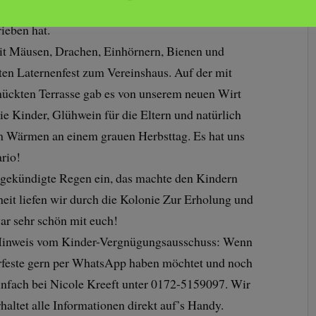
el vom Laternenfest, den Nicole Kreeft vom
ieben hat.
t Mäusen, Drachen, Einhörnern, Bienen und
ten Laternenfest zum Vereinshaus. Auf der mit
ückten Terrasse gab es von unserem neuen Wirt
 Kinder, Glühwein für die Eltern und natürlich
m Wärmen an einem grauen Herbsttag. Es hat uns
rio!
ngekündigte Regen ein, das machte den Kindern
eit liefen wir durch die Kolonie Zur Erholung und
r sehr schön mit euch!
r Hinweis vom Kinder-Vergnügungsausschuss: Wenn
rfeste gern per WhatsApp haben möchtet und noch
einfach bei Nicole Kreeft unter 0172-5159097. Wir
altet alle Informationen direkt auf’s Handy.