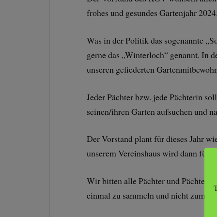
frohes und gesundes Gartenjahr 2024
Was in der Politik das sogenannte „S
gerne das „Winterloch“ genannt. In de
unseren gefiederten Gartenmitbewohn
Jeder Pächter bzw. jede Pächterin so
seinen/ihren Garten aufsuchen und n
Der Vorstand plant für dieses Jahr w
unserem Vereinshaus wird dann für da
Wir bitten alle Pächter und Pächteri
T
einmal zu sammeln und nicht zum Wer