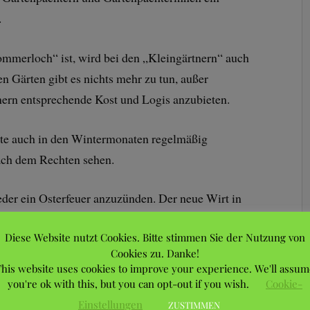
.
ommerloch“ ist, wird bei den „Kleingärtnern“ auch
n Gärten gibt es nichts mehr zu tun, außer
ern entsprechende Kost und Logis anzubieten.
llte auch in den Wintermonaten regelmäßig
ach dem Rechten sehen.
ieder ein Osterfeuer anzuzünden. Der neue Wirt in
s leibliche Wohl sorgen.
Diese Website nutzt Cookies. Bitte stimmen Sie der Nutzung von
Cookies zu. Danke!
nnen das entsprechende Feuerholz dafür schon
his website uses cookies to improve your experience. We'll assum
tstoffhof zu bringen.
you're ok with this, but you can opt-out if you wish.
Cookie-
Einstellungen
ZUSTIMMEN