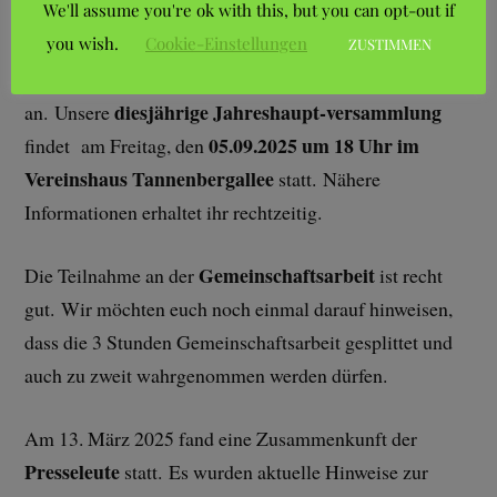
We'll assume you're ok with this, but you can opt-out if
you wish.
Cookie-Einstellungen
Wie schon in der Ausgabe April/2025 angekündigt und
ZUSTIMMEN
noch einmal für euch zur Erinnerung, stehen Wahlen
diesjährige Jahreshaupt-versammlung
an. Unsere
05.09.2025 um 18 Uhr im
findet am Freitag, den
Vereinshaus Tannenbergallee
statt. Nähere
Informationen erhaltet ihr rechtzeitig.
Gemeinschaftsarbeit
Die Teilnahme an der
ist recht
gut. Wir möchten euch noch einmal darauf hinweisen,
dass die 3 Stunden Gemeinschaftsarbeit gesplittet und
auch zu zweit wahrgenommen werden dürfen.
Am 13. März 2025 fand eine Zusammenkunft der
Presseleute
statt. Es wurden aktuelle Hinweise zur