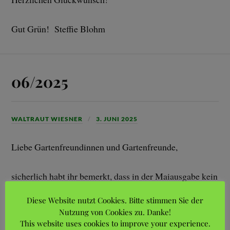
Gut Grün! Steffie Blohm
06/2025
WALTRAUT WIESNER
3. JUNI 2025
Liebe Gartenfreundinnen und Gartenfreunde,
sicherlich habt ihr bemerkt, dass in der Maiausgabe kein
Artikel zu finden war. Es gab auch nicht wirklich viel zu
Diese Website nutzt Cookies. Bitte stimmen Sie der
berichten und wir konnten uns auf andere wichtige
Nutzung von Cookies zu. Danke!
Aufgaben konzentrieren.
This website uses cookies to improve your experience.