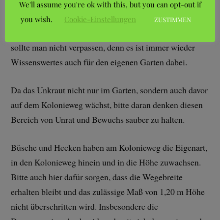
und es wurde alles super fachlich/sachlich vorgetragen.
We'll assume you're ok with this, but you can opt-out if
In der Januarausgabe der Gartenzeitung sind alle
you wish.
Cookie-Einstellungen
ZUSTIMMEN
Themen und Termine aufgeführt. Die weiteren Termine
sollte man nicht verpassen, denn es ist immer wieder
Wissenswertes auch für den eigenen Garten dabei.
Da das Unkraut nicht nur im Garten, sondern auch davor
auf dem Kolonieweg wächst, bitte daran denken diesen
Bereich von Unrat und Bewuchs sauber zu halten.
Büsche und Hecken haben am Kolonieweg die Eigenart,
in den Kolonieweg hinein und in die Höhe zuwachsen.
Bitte auch hier dafür sorgen, dass die Wegebreite
erhalten bleibt und das zulässige Maß von 1,20 m Höhe
nicht überschritten wird. Insbesondere die