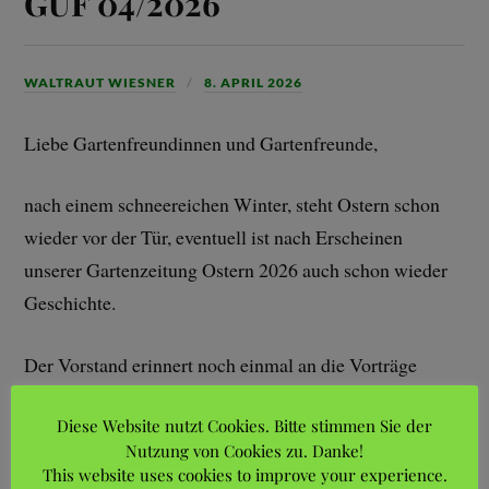
GUF 04/2026
WALTRAUT WIESNER
8. APRIL 2026
Liebe Gartenfreundinnen und Gartenfreunde,
nach einem schneereichen Winter, steht Ostern schon
wieder vor der Tür, eventuell ist nach Erscheinen
unserer Gartenzeitung Ostern 2026 auch schon wieder
Geschichte.
Der Vorstand erinnert noch einmal an die Vorträge
unserer Vereinsfachberaterin Silke Johnen im
Diese Website nutzt Cookies. Bitte stimmen Sie der
Vereinshaus. Die beiden ersten Vorträge wurden
Nutzung von Cookies zu. Danke!
zahlreich besucht und waren sehr gut in der Darstellung
This website uses cookies to improve your experience.