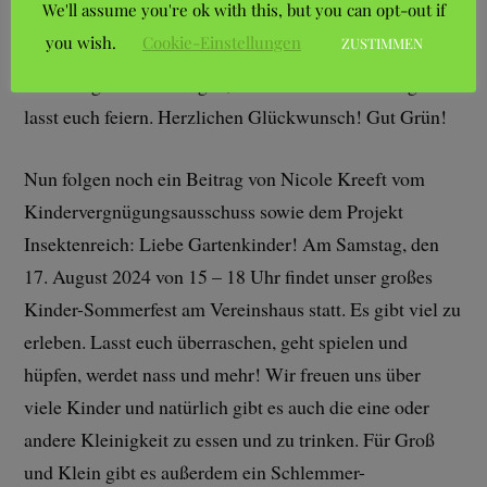
We'll assume you're ok with this, but you can opt-out if
Frühschoppen in unserer Vereinsgaststätte geplant.
you wish.
Cookie-Einstellungen
ZUSTIMMEN
Unsere Geburtstagskinder im Juli wollen wir natürlich
nicht vergessen und sagen, habt einen schönen Tag und
lasst euch feiern. Herzlichen Glückwunsch! Gut Grün!
Nun folgen noch ein Beitrag von Nicole Kreeft vom
Kindervergnügungsausschuss sowie dem Projekt
Insektenreich: Liebe Gartenkinder! Am Samstag, den
17. August 2024 von 15 – 18 Uhr findet unser großes
Kinder-Sommerfest am Vereinshaus statt. Es gibt viel zu
erleben. Lasst euch überraschen, geht spielen und
hüpfen, werdet nass und mehr! Wir freuen uns über
viele Kinder und natürlich gibt es auch die eine oder
andere Kleinigkeit zu essen und zu trinken. Für Groß
und Klein gibt es außerdem ein Schlemmer-