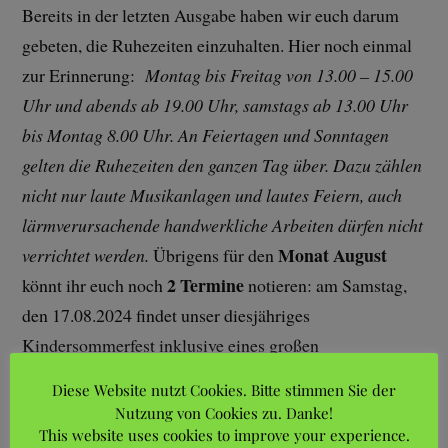
Bereits in der letzten Ausgabe haben wir euch darum
gebeten, die Ruhezeiten einzuhalten. Hier noch einmal
zur Erinnerung:
Montag bis Freitag von 13.00 – 15.00
Uhr und abends ab 19.00 Uhr, samstags ab 13.00 Uhr
bis Montag 8.00 Uhr. An Feiertagen und Sonntagen
gelten die Ruhezeiten den ganzen Tag über. Dazu zählen
nicht nur laute Musikanlagen und lautes Feiern, auch
lärmverursachende handwerkliche Arbeiten dürfen nicht
Monat August
verrichtet werden.
Übrigens für den
2 Termine
könnt ihr euch noch
notieren: am Samstag,
den 17.08.2024 findet unser diesjähriges
Kindersommerfest inklusive eines großen
Kuchenbuffets für „Alle“, nicht nur für die Eltern des
Diese Website nutzt Cookies. Bitte stimmen Sie der
Kinderfestes, statt. Am Sonntag, den 18.08.2024 ist
Nutzung von Cookies zu. Danke!
außerdem zum geselligen Beisammensein ein
This website uses cookies to improve your experience.