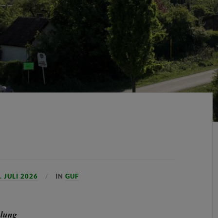
. JULI 2026
IN
GUF
mlung