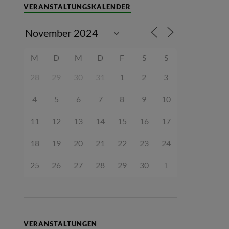
VERANSTALTUNGSKALENDER
M
D
M
D
F
S
S
28
29
30
31
1
2
3
4
5
6
7
8
9
10
11
12
13
14
15
16
17
18
19
20
21
22
23
24
25
26
27
28
29
30
1
VERANSTALTUNGEN