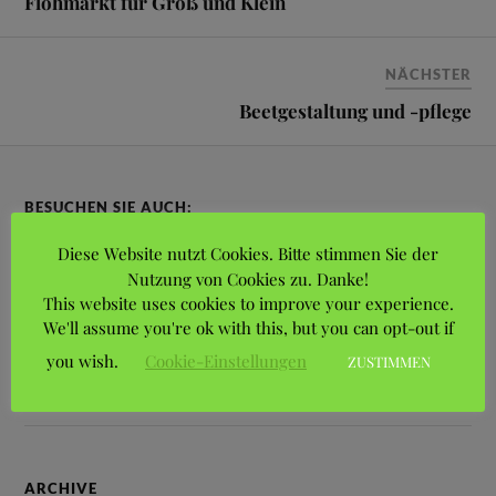
Flohmarkt für Groß und Klein
NÄCHSTER
Beetgestaltung und -pflege
BESUCHEN SIE AUCH:
Diese Website nutzt Cookies. Bitte stimmen Sie der
Bezirksverband Hannover der Kleingärtner
Nutzung von Cookies zu. Danke!
This website uses cookies to improve your experience.
Stadtbezirksportal Vahrenwald-List
We'll assume you're ok with this, but you can opt-out if
you wish.
Cookie-Einstellungen
ZUSTIMMEN
Landesverband Braunschweig der Gartenfreunde e.V.
ARCHIVE